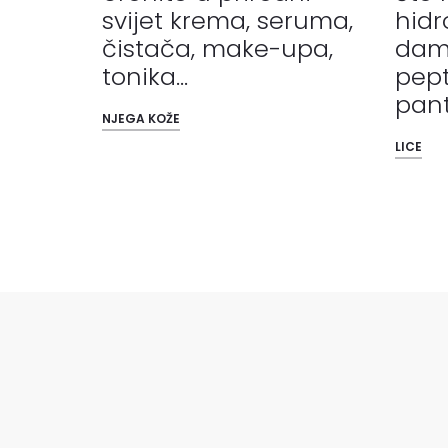
svijet krema, seruma,
hidr
čistača, make-upa,
dam
tonika...
pept
pant
NJEGA KOŽE
LICE