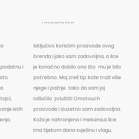
da
Isključivo koristim proizvode ovog
brenda i jako sam zadovoljna, a lice
 podatnu i
je konačno dobilo ono što mu je bilo
sto.
potrebno. Moj zreli tip kože traži više
ma
njege i pažnje tako da sam joj
ojci,
odlučila priuštiti Omotouch
anje istih
proizvode i izuzetno sam zadovoljna.
enja.
Koža je nahranjena i mekana,a lice
ima tijekom dana svježinu i vlagu.