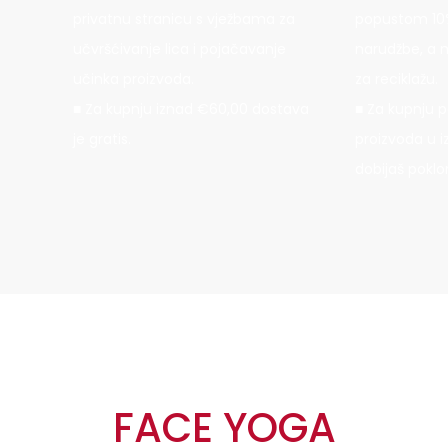
privatnu stranicu s vježbama za
popustom 10%
učvršćivanje lica i pojačavanje
narudžbe, a 
učinka proizvoda.
za reciklažu.
Za kupnju iznad €60,00 dostava
Za kupnju p
je gratis.
proizvoda u 
dobijaš poklo
FACE YOGA