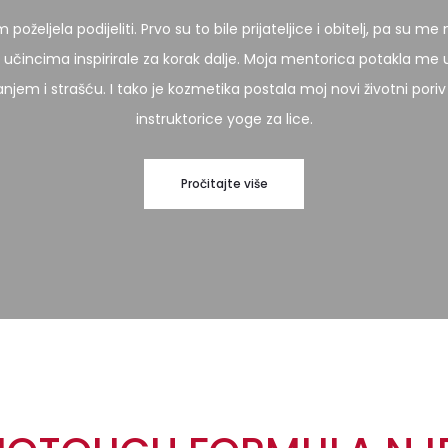
željela podijeliti. Prvo su to bile prijateljice i obitelj, pa su me 
 učincima inspirirale za korak dalje. Moja mentorica potakla me 
jem i strašću. I tako je kozmetika postala moj novi životni poriv i
instruktorice yoge za lice.
Pročitajte više