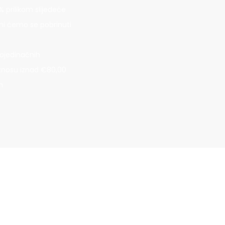
 prilikom slijedeće
mi ćemo se pobrinuti
ojedinačnih
iznosu iznad €80,00
n