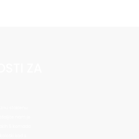
STI ZA
aznu staklenu
šaljite nam je
vakih 5 komada
kološki kod s