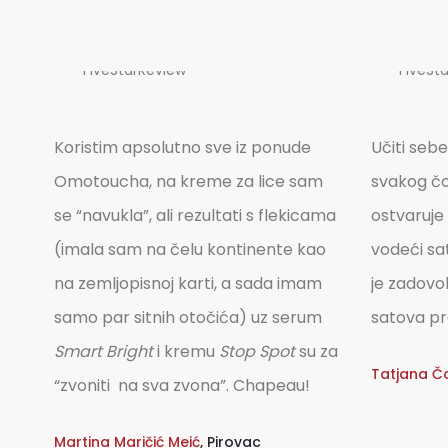
Koristim apsolutno sve iz ponude
Učiti sebe,
Omotoucha, na kreme za lice sam
svakog čo
se “navukla”, ali rezultati s flekicama
ostvaruje
(imala sam na čelu kontinente kao
vodeći sa
na zemljopisnoj karti, a sada imam
je zadovol
samo par sitnih otočića) uz serum
satova pr
Smart Bright
i kremu
Stop Spot
su za
Tatjana Č
“zvoniti na sva zvona”. Chapeau!
Martina Maričić Meić
,
Pirovac