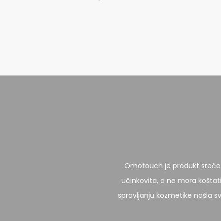
Omotouch je produkt sreće. N
učinkovita, a ne mora koštat
spravljanju kozmetike našla svo