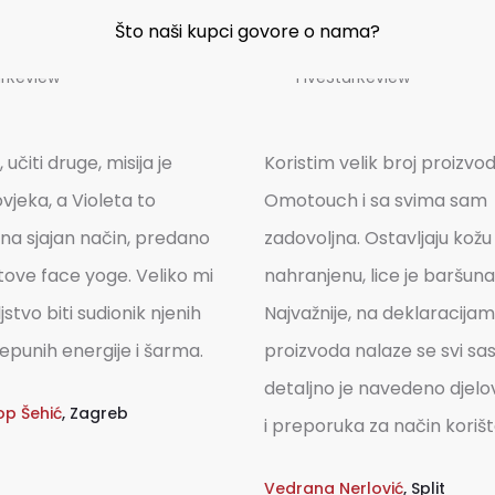
Što naši kupci govore o nama?
 učiti druge, misija je
Koristim velik broj proizvo
vjeka, a Violeta to
Omotouch i sa svima sam
 na sjajan način, predano
zadovoljna. Ostavljaju kožu
tove face yoge. Veliko mi
nahranjenu, lice je baršuna
jstvo biti sudionik njenih
Najvažnije, na deklaracija
epunih energije i šarma.
proizvoda nalaze se svi sast
detaljno je navedeno djelov
op Šehić
,
Zagreb
i preporuka za način korišt
Vedrana Nerlović
,
Split