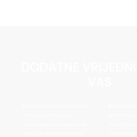
DODATNE VRIJEDNO
VAS
Na svakom proizvodu za lice i
Čuvajte pr
okoloočno područje, na
ambalažu i po
unutarnjoj primarnoj ambalaži,
natrag. Za s
otisnut je QR kod koji vodi na
ostvarujete e