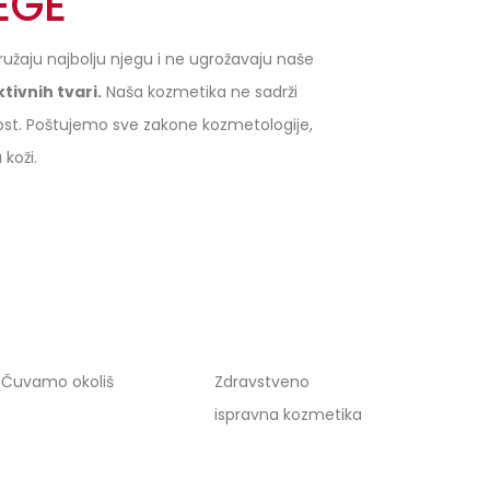
EGE
pružaju najbolju njegu i ne ugrožavaju naše
ivnih tvari.
Naša kozmetika ne sadrži
nanost. Poštujemo sve zakone kozmetologije,
 koži.
Čuvamo okoliš
Zdravstveno
ispravna kozmetika