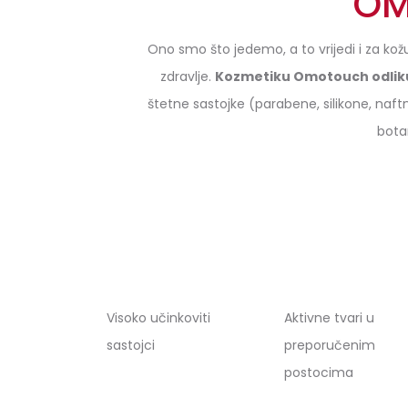
OM
Ono smo što jedemo, a to vrijedi i za kožu
zdravlje.
Kozmetiku Omotouch odlikuj
štetne sastojke (parabene, silikone, naftn
botan
Visoko učinkoviti
Aktivne tvari u
sastojci
preporučenim
postocima