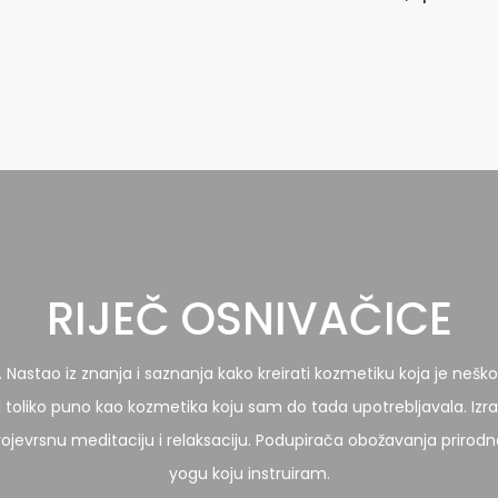
RIJEČ OSNIVAČICE
astao iz znanja i saznanja kako kreirati kozmetiku koja je neškod
i toliko puno kao kozmetika koju sam do tada upotrebljavala. Izra
jevrsnu meditaciju i relaksaciju. Podupirača obožavanja prirodnost
yogu koju instruiram.