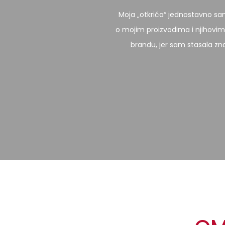
Moja „otkrića“ jednostavno sam po
o mojim proizvodima i njihovim
brandu, jer sam stasala znan