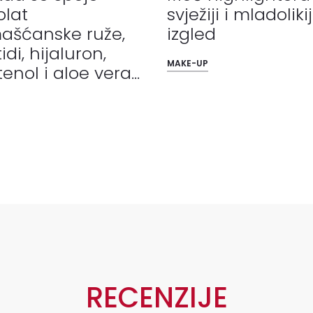
olat
svježiji i mladolikij
ašćanske ruže,
izgled
idi, hijaluron,
MAKE-UP
enol i aloe vera...
RECENZIJE