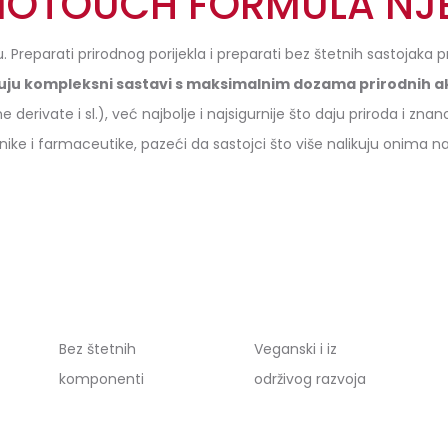
OTOUCH FORMULA NJ
. Preparati prirodnog porijekla i preparati bez štetnih sastojaka 
u kompleksni sastavi s maksimalnim dozama prirodnih akt
e derivate i sl.), već najbolje i najsigurnije što daju priroda i z
ike i farmaceutike, pazeći da sastojci što više nalikuju onima na
Bez štetnih
Veganski i iz
komponenti
održivog razvoja